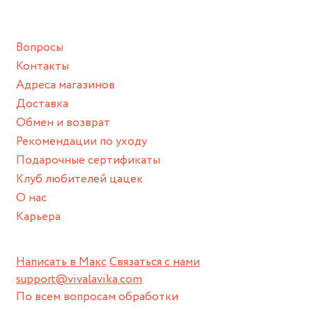
подразумевают под собой контакт с химическими или
грубыми продуктами (например, гантели или любой
Вопросы
спортивный инвентарь).
Контакты
Храните изделие в сухом месте.
Адреса магазинов
Для надежного хранения мы доставляем все изделия в
Доставка
нашей фирменной коробке или упаковке бренда.
Обмен и возврат
Пожалуйста, используйте эту упаковку для хранения,
Рекомендации по уходу
пока не носите украшение на себе.
Подарочные сертификаты
Клуб любителей цацек
О нас
Карьера
Написать в Макс
Связаться с нами
support@vivalavika.com
По всем вопросам обработки