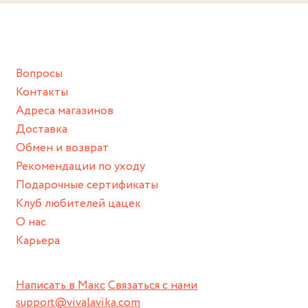
Снимайте ваше украшение перед купанием (и в море, и в
ванной :), баней и любимыми активностями, которые
подразумевают под собой контакт с химическими или
грубыми продуктами (например, гантели или любой
Вопросы
спортивный инвентарь).
Контакты
Храните изделие в сухом месте.
Адреса магазинов
Для надежного хранения мы доставляем все изделия в
Доставка
нашей фирменной коробке или упаковке бренда.
Обмен и возврат
Пожалуйста, используйте эту упаковку для хранения,
Рекомендации по уходу
пока не носите украшение на себе.
Подарочные сертификаты
Клуб любителей цацек
О нас
Карьера
Написать в Макс
Связаться с нами
support@vivalavika.com