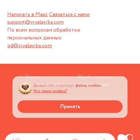
Написать в Макс
Связаться с нами
support@vivalavika.com
По всем вопросам обработки
персональных данных:
pd@vivalavika.com
Оферта
Обработка данных
Политика обработки персональных данных
Данный сайт использует
файлы cookies.
Что такое cookies?
Авторские права © 2026
Магазин украшений VIVALAVIKA
Принять