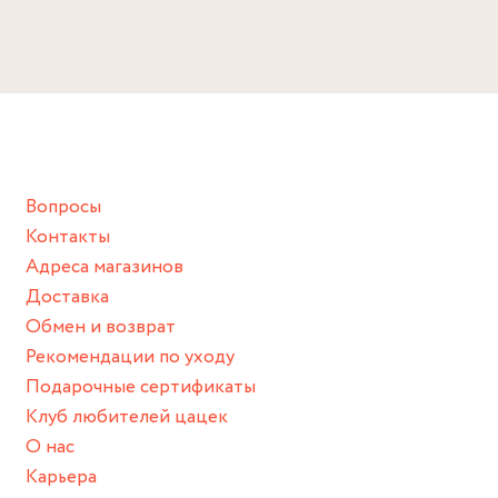
Длина: 14,5 см
Избегайте прямого контакта с водой, парфюмом, кремом,
Ширина 10,5 см
лосьоном или любым химическим продуктом.
Снимайте ваше украшение перед купанием (и в море, и в
ванной :), баней и любимыми активностями, которые
подразумевают под собой контакт с химическими или
грубыми продуктами (например, гантели или любой
Вопросы
спортивный инвентарь).
Контакты
Храните изделие в сухом месте.
Адреса магазинов
Для надежного хранения мы доставляем все изделия в
Доставка
нашей фирменной коробке или упаковке бренда.
Обмен и возврат
Пожалуйста, используйте эту упаковку для хранения, пока
Рекомендации по уходу
не носите украшение на себе.
Подарочные сертификаты
Клуб любителей цацек
О нас
Карьера