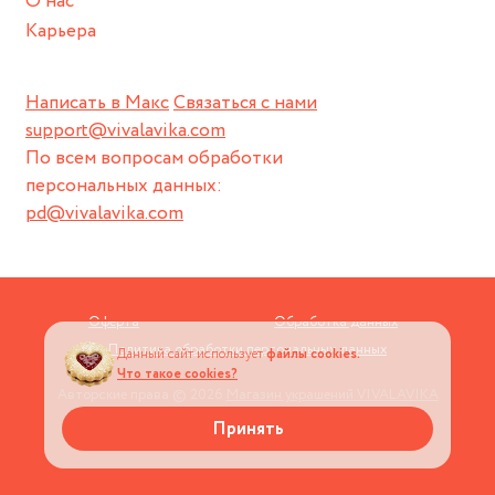
О нас
Карьера
Написать в Макс
Связаться с нами
support@vivalavika.com
По всем вопросам обработки
персональных данных:
pd@vivalavika.com
Оферта
Обработка данных
Политика обработки персональных данных
Данный сайт использует
файлы cookies.
Что такое cookies?
Авторские права © 2026
Магазин украшений VIVALAVIKA
Принять