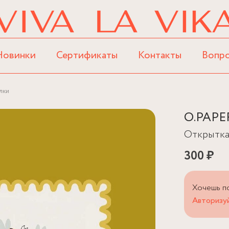
Новинки
Сертификаты
Контакты
Вопр
лки
O.PAPE
Открытка
300 ₽
Хочешь п
Авторизуй