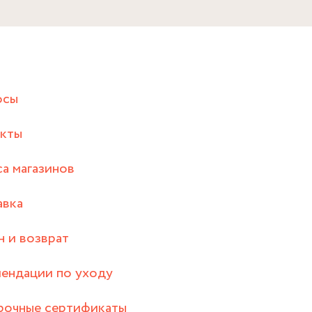
осы
акты
а магазинов
авка
 и возврат
ендации по уходу
рочные сертификаты