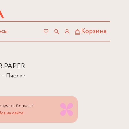
Корзина
осы
R.PAPER
 – Пчёлки
олучать бонусы?
ся на сайте