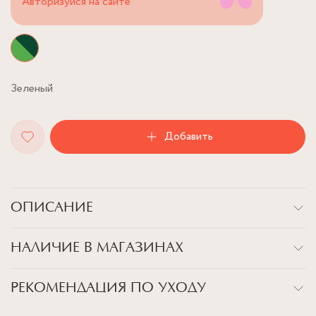
Авторизуйся на сайте
Зеленый
Добавить
ОПИСАНИЕ
Описание
НАЛИЧИЕ В МАГАЗИНАХ
К каждой открытке идет крафтовый конверт
Детали
РЕКОМЕНДАЦИЯ ПО УХОДУ
Товар закончился в магазинах
Плотная бумага
ВСЕ НАШИ УКРАШЕНИЯ - УНИКАЛЬНЫ, ИМЕННО