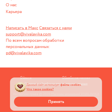
О нас
Карьера
Написать в Макс
Связаться с нами
support@vivalavika.com
По всем вопросам обработки
персональных данных:
pd@vivalavika.com
Оферта
Обработка данных
Политика обработки персональных данных
Данный сайт использует
файлы cookies.
Что такое cookies?
Авторские права © 2026
Магазин украшений VIVALAVIKA
Принять