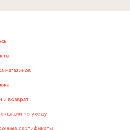
осы
акты
а магазинов
авка
 и возврат
ендации по уходу
рочные сертификаты