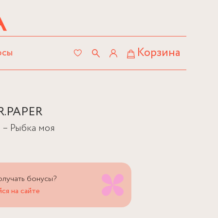
Корзина
осы
R.PAPER
 – Рыбка моя
олучать бонусы?
ся на сайте