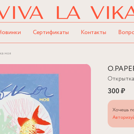
Новинки
Сертификаты
Контакты
Вопр
ка моя
O.PAPE
Открытка
300 ₽
Хочешь п
Авторизуй