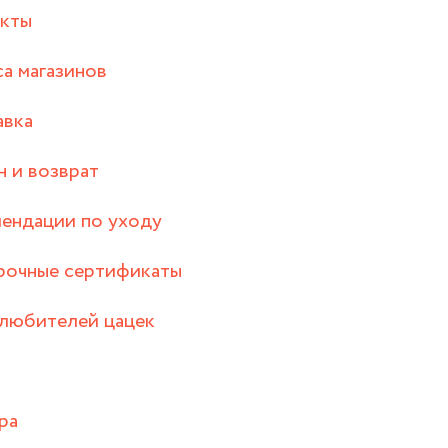
акты
а магазинов
авка
 и возврат
ендации по уходу
рочные сертификаты
любителей цацек
ра