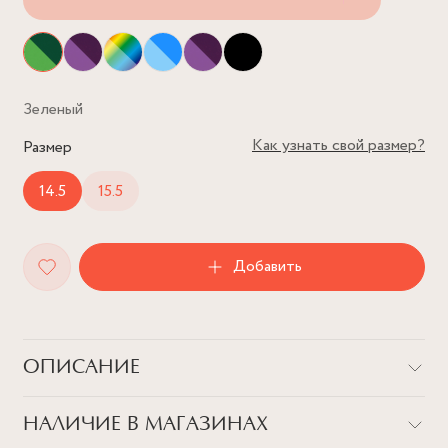
Зеленый
Как узнать свой размер?
Размер
14.5
15.5
Добавить
ОПИСАНИЕ
Идеальная дорожка из фианитов как нельзя лучше
НАЛИЧИЕ В МАГАЗИНАХ
показывает, сколько любви мы вложили в изготовление