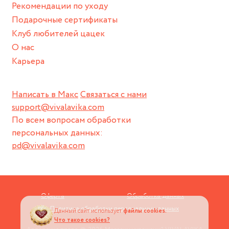
Рекомендации по уходу
пока не носите украшение на себе.
Подарочные сертификаты
Клуб любителей цацек
О нас
Карьера
Написать в Макс
Связаться с нами
support@vivalavika.com
По всем вопросам обработки
персональных данных:
pd@vivalavika.com
Оферта
Обработка данных
Политика обработки персональных данных
Данный сайт использует
файлы cookies.
Что такое cookies?