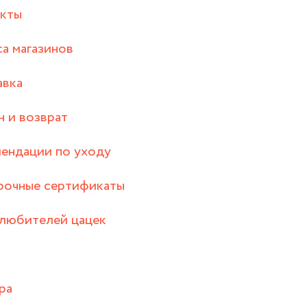
акты
а магазинов
авка
 и возврат
ендации по уходу
рочные сертификаты
любителей цацек
ра