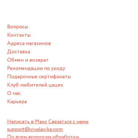
ванной :), баней и любимыми активностями, которые
подразумевают под собой контакт с химическими или
грубыми продуктами (например, гантели или любой
Вопросы
спортивный инвентарь).
Контакты
Храните изделие в сухом месте.
Адреса магазинов
Для надежного хранения мы доставляем все изделия в
Доставка
нашей фирменной коробке или упаковке бренда.
Обмен и возврат
Пожалуйста, используйте эту упаковку для хранения,
Рекомендации по уходу
пока не носите украшение на себе.
Подарочные сертификаты
Клуб любителей цацек
О нас
Карьера
Написать в Макс
Связаться с нами
support@vivalavika.com
По всем вопросам обработки