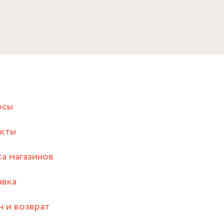
осы
акты
а магазинов
авка
 и возврат