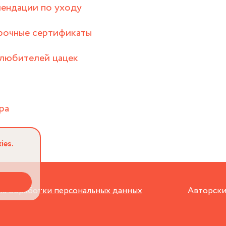
ендации по уходу
рочные сертификаты
любителей цацек
ра
ies.
а обработки персональных данных
Авторски