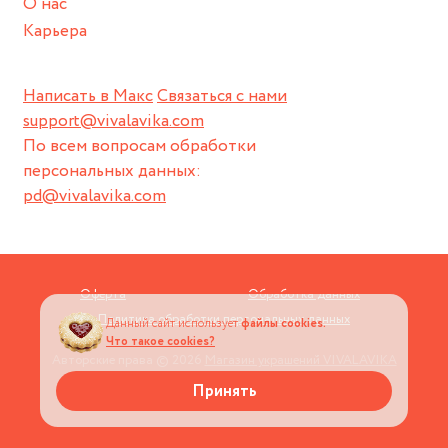
О нас
Карьера
Написать в Макс
Связаться с нами
support@vivalavika.com
По всем вопросам обработки
персональных данных:
pd@vivalavika.com
Оферта
Обработка данных
Политика обработки персональных данных
Данный сайт использует
файлы cookies.
Что такое cookies?
Авторские права © 2026
Магазин украшений VIVALAVIKA
Принять