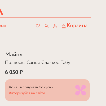
Корзина
осы
Майол
Подвеска Самое Сладкое Табу
6 050 ₽
Хочешь получать бонусы?
Авторизуйся на сайте