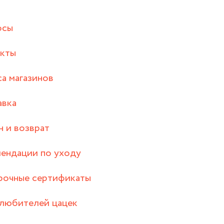
осы
акты
а магазинов
авка
 и возврат
ендации по уходу
рочные сертификаты
любителей цацек