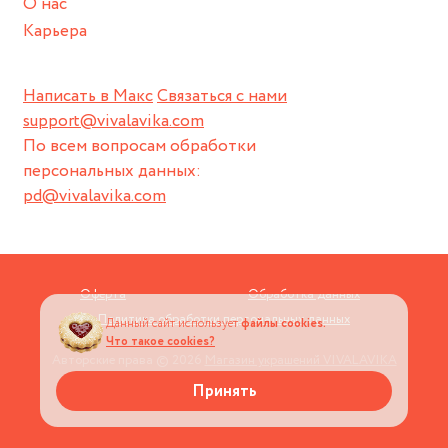
О нас
Карьера
Написать в Макс
Связаться с нами
support@vivalavika.com
По всем вопросам обработки
персональных данных:
pd@vivalavika.com
Оферта
Обработка данных
Политика обработки персональных данных
Данный сайт использует
файлы cookies.
Что такое cookies?
Авторские права © 2026
Магазин украшений VIVALAVIKA
Принять