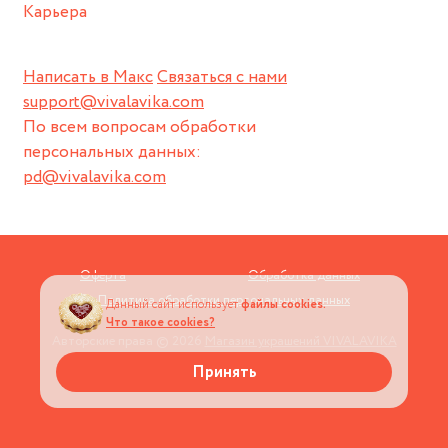
Карьера
Написать в Макс
Связаться с нами
support@vivalavika.com
По всем вопросам обработки
персональных данных:
pd@vivalavika.com
Оферта
Обработка данных
Политика обработки персональных данных
Данный сайт использует
файлы cookies.
Что такое cookies?
Авторские права © 2026
Магазин украшений VIVALAVIKA
Принять