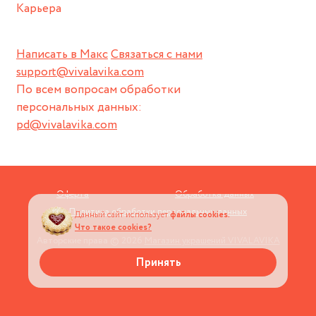
Карьера
Написать в Макс
Связаться с нами
support@vivalavika.com
По всем вопросам обработки
персональных данных:
pd@vivalavika.com
Оферта
Обработка данных
Политика обработки персональных данных
Данный сайт использует
файлы cookies.
Что такое cookies?
Авторские права © 2026
Магазин украшений VIVALAVIKA
Принять