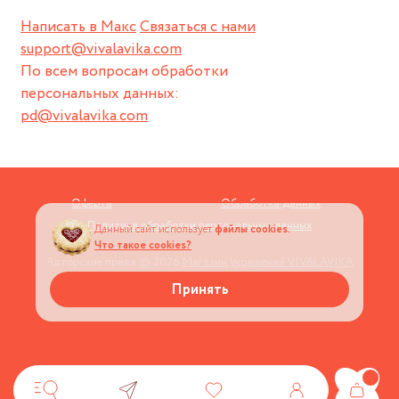
Написать в Макс
Связаться с нами
support@vivalavika.com
По всем вопросам обработки
персональных данных:
pd@vivalavika.com
Оферта
Обработка данных
Политика обработки персональных данных
Данный сайт использует
файлы cookies.
Что такое cookies?
Авторские права © 2026
Магазин украшений VIVALAVIKA
Принять