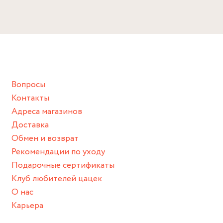
Единый
Избегайте прямого контакта с водой, парфюмом,
кремом, лосьоном или любым химическим продуктом.
Снимайте ваше украшение перед купанием (и в море, и в
ванной :), баней и любимыми активностями, которые
подразумевают под собой контакт с химическими или
грубыми продуктами (например, гантели или любой
Вопросы
спортивный инвентарь).
Контакты
Храните изделие в сухом месте.
Адреса магазинов
Для надежного хранения мы доставляем все изделия в
Доставка
нашей фирменной коробке или упаковке бренда.
Обмен и возврат
Пожалуйста, используйте эту упаковку для хранения,
Рекомендации по уходу
пока не носите украшение на себе.
Подарочные сертификаты
Клуб любителей цацек
О нас
Карьера