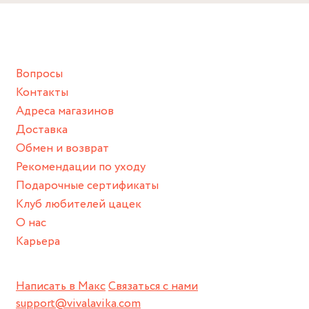
Снимайте ваше украшение перед купанием (и в море, и в
ванной :), баней и любимыми активностями, которые
подразумевают под собой контакт с химическими или
грубыми продуктами (например, гантели или любой
Вопросы
спортивный инвентарь).
Контакты
Храните изделие в сухом месте.
Адреса магазинов
Для надежного хранения мы доставляем все изделия в
Доставка
нашей фирменной коробке или упаковке бренда.
Обмен и возврат
Пожалуйста, используйте эту упаковку для хранения,
Рекомендации по уходу
пока не носите украшение на себе.
Подарочные сертификаты
Клуб любителей цацек
О нас
Карьера
Написать в Макс
Связаться с нами
support@vivalavika.com