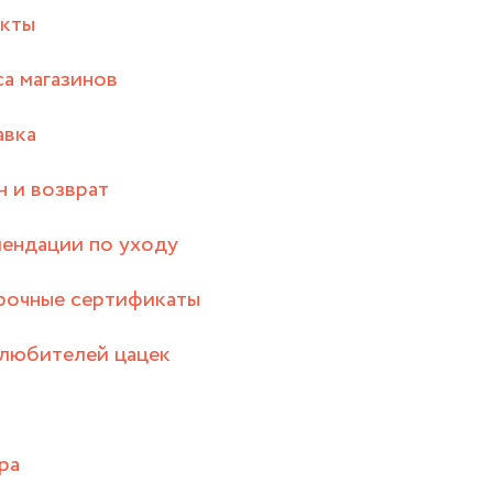
акты
а магазинов
авка
 и возврат
ендации по уходу
рочные сертификаты
любителей цацек
ра