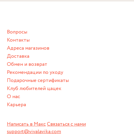
Снимайте ваше украшение перед купанием (и в море, и в
ванной :), баней и любимыми активностями, которые
подразумевают под собой контакт с химическими или
грубыми продуктами (например, гантели или любой
Вопросы
спортивный инвентарь).
Контакты
Храните изделие в сухом месте.
Адреса магазинов
Для надежного хранения мы доставляем все изделия в
Доставка
нашей фирменной коробке или упаковке бренда.
Обмен и возврат
Пожалуйста, используйте эту упаковку для хранения,
Рекомендации по уходу
пока не носите украшение на себе.
Подарочные сертификаты
Клуб любителей цацек
О нас
Карьера
Написать в Макс
Связаться с нами
support@vivalavika.com