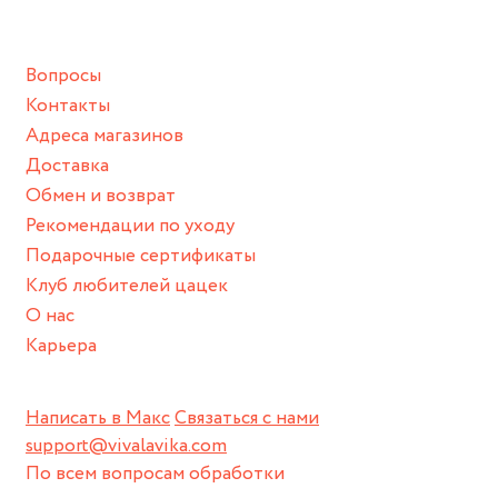
подразумевают под собой контакт с химическими или
грубыми продуктами (например, гантели или любой
Вопросы
спортивный инвентарь).
Контакты
Храните изделие в сухом месте.
Адреса магазинов
Для надежного хранения мы доставляем все изделия в
Доставка
нашей фирменной коробке или упаковке бренда.
Обмен и возврат
Пожалуйста, используйте эту упаковку для хранения,
Рекомендации по уходу
пока не носите украшение на себе.
Подарочные сертификаты
Клуб любителей цацек
О нас
Карьера
Написать в Макс
Связаться с нами
support@vivalavika.com
По всем вопросам обработки