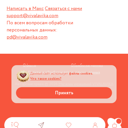
Написать в Макс
Связаться с нами
support@vivalavika.com
По всем вопросам обработки
персональных данных:
pd@vivalavika.com
Оферта
Обработка данных
Политика обработки персональных данных
Данный сайт использует
файлы cookies.
Что такое cookies?
Авторские права © 2026
Магазин украшений VIVALAVIKA
Принять