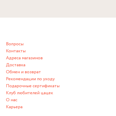
Избегайте прямого контакта с водой, парфюмом,
Размер
кремом, лосьоном или любым химическим продуктом.
Диаметр: 5 см
Снимайте ваше украшение перед купанием (и в море, и в
ванной :), баней и любимыми активностями, которые
подразумевают под собой контакт с химическими или
грубыми продуктами (например, гантели или любой
Вопросы
спортивный инвентарь).
Контакты
Храните изделие в сухом месте.
Адреса магазинов
Для надежного хранения мы доставляем все изделия в
Доставка
нашей фирменной коробке или упаковке бренда.
Обмен и возврат
Пожалуйста, используйте эту упаковку для хранения,
Рекомендации по уходу
пока не носите украшение на себе.
Подарочные сертификаты
Клуб любителей цацек
О нас
Карьера