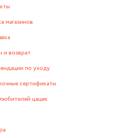
акты
а магазинов
авка
 и возврат
ендации по уходу
рочные сертификаты
любителей цацек
ра