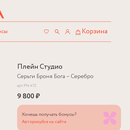
Корзина
осы
Плейн Студио
Серьги Броня Бога – Серебро
арт.
PN-472
9 800 ₽
Хочешь получать бонусы?
Авторизуйся на сайте