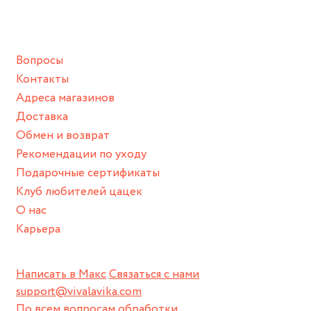
ванной :), баней и любимыми активностями, которые
подразумевают под собой контакт с химическими или
грубыми продуктами (например, гантели или любой
Вопросы
спортивный инвентарь).
Контакты
Храните изделие в сухом месте.
Адреса магазинов
Для надежного хранения мы доставляем все изделия в
Доставка
нашей фирменной коробке или упаковке бренда.
Обмен и возврат
Пожалуйста, используйте эту упаковку для хранения,
Рекомендации по уходу
пока не носите украшение на себе.
Подарочные сертификаты
Клуб любителей цацек
О нас
Карьера
Написать в Макс
Связаться с нами
support@vivalavika.com
По всем вопросам обработки