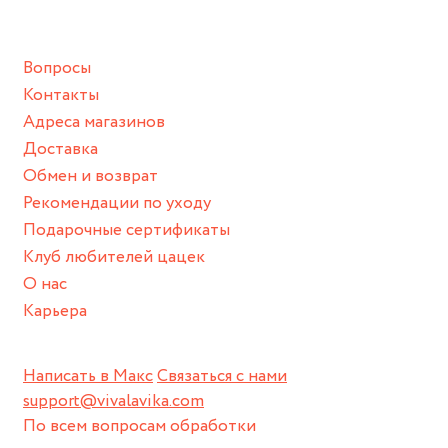
подразумевают под собой контакт с химическими или
грубыми продуктами (например, гантели или любой
Вопросы
спортивный инвентарь).
Контакты
Храните изделие в сухом месте.
Адреса магазинов
Для надежного хранения мы доставляем все изделия в
Доставка
нашей фирменной коробке или упаковке бренда.
Обмен и возврат
Пожалуйста, используйте эту упаковку для хранения,
Рекомендации по уходу
пока не носите украшение на себе.
Подарочные сертификаты
Клуб любителей цацек
О нас
Карьера
Написать в Макс
Связаться с нами
support@vivalavika.com
По всем вопросам обработки