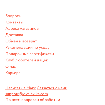
подразумевают под собой контакт с химическими или
грубыми продуктами (например, гантели или любой
Вопросы
спортивный инвентарь).
Контакты
Храните изделие в сухом месте.
Адреса магазинов
Для надежного хранения мы доставляем все изделия в
Доставка
нашей фирменной коробке или упаковке бренда.
Обмен и возврат
Пожалуйста, используйте эту упаковку для хранения,
Рекомендации по уходу
пока не носите украшение на себе.
Подарочные сертификаты
Клуб любителей цацек
О нас
Карьера
Написать в Макс
Связаться с нами
support@vivalavika.com
По всем вопросам обработки