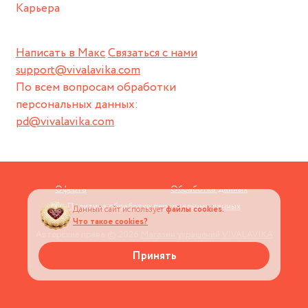
Карьера
Написать в Макс
Связаться с нами
support@vivalavika.com
По всем вопросам обработки
персональных данных:
pd@vivalavika.com
Оферта
Обработка данных
Политика обработки персональных данных
Данный сайт использует
файлы cookies.
Что такое cookies?
Авторские права © 2026
Магазин украшений VIVALAVIKA
Принять