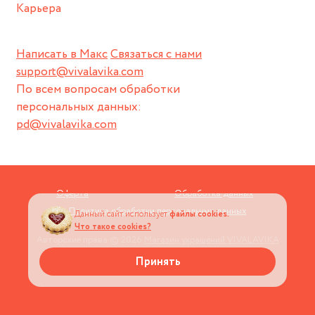
Карьера
Написать в Макс
Связаться с нами
support@vivalavika.com
По всем вопросам обработки
персональных данных:
pd@vivalavika.com
Оферта
Обработка данных
Политика обработки персональных данных
Данный сайт использует
файлы cookies.
Что такое cookies?
Авторские права © 2026
Магазин украшений VIVALAVIKA
Принять