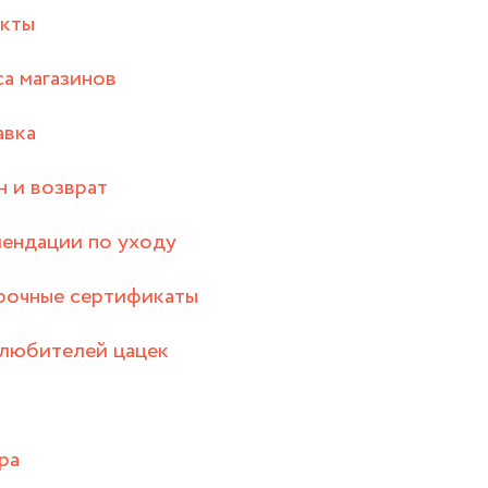
акты
а магазинов
авка
 и возврат
ендации по уходу
рочные сертификаты
любителей цацек
ра