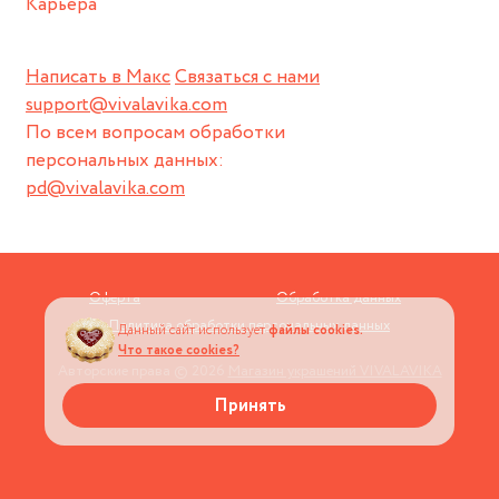
Карьера
Написать в Макс
Связаться с нами
support@vivalavika.com
По всем вопросам обработки
персональных данных:
pd@vivalavika.com
Оферта
Обработка данных
Политика обработки персональных данных
Данный сайт использует
файлы cookies.
Что такое cookies?
Авторские права © 2026
Магазин украшений VIVALAVIKA
Принять