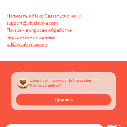
Написать в Макс
Связаться с нами
support@vivalavika.com
По всем вопросам обработки
персональных данных:
pd@vivalavika.com
Оферта
Обработка данных
Политика обработки персональных данных
Данный сайт использует
файлы cookies.
Что такое cookies?
Авторские права © 2026
Магазин украшений VIVALAVIKA
Принять