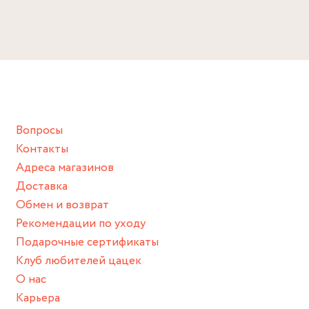
Избегайте прямого контакта с водой, парфюмом,
кремом, лосьоном или любым химическим продуктом.
Снимайте ваше украшение перед купанием (и в море, и в
ванной :), баней и любимыми активностями, которые
подразумевают под собой контакт с химическими или
грубыми продуктами (например, гантели или любой
Вопросы
спортивный инвентарь).
Контакты
Храните изделие в сухом месте.
Адреса магазинов
Для надежного хранения мы доставляем все изделия в
Доставка
нашей фирменной коробке или упаковке бренда.
Обмен и возврат
Пожалуйста, используйте эту упаковку для хранения,
Рекомендации по уходу
пока не носите украшение на себе.
Подарочные сертификаты
Клуб любителей цацек
О нас
Карьера