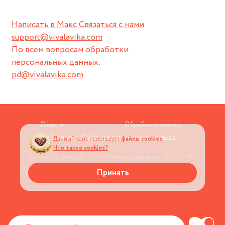
Написать в Макс
Связаться с нами
support@vivalavika.com
По всем вопросам обработки
персональных данных:
pd@vivalavika.com
Оферта
Обработка данных
Политика обработки персональных данных
Данный сайт использует
файлы cookies.
Что такое cookies?
Авторские права © 2026
Магазин украшений VIVALAVIKA
Принять