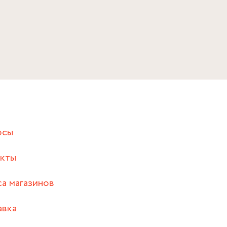
осы
акты
а магазинов
авка