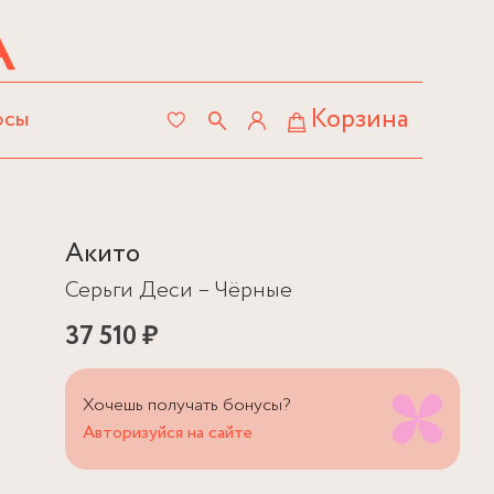
Корзина
осы
Акито
Серьги Деси – Чёрные
37 510 ₽
Хочешь получать бонусы?
Авторизуйся на сайте