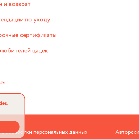
 и возврат
ендации по уходу
рочные сертификаты
любителей цацек
ра
ies.
а обработки персональных данных
Авторски