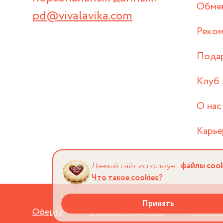
Обмен
pd@vivalavika.com
Реком
Пода
Клуб 
О нас
Карье
Данный сайт использует
файлы cook
Что такое cookies?
Принять
Оферта
Обработка данных
Политик