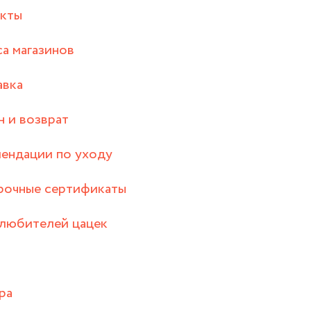
акты
а магазинов
авка
 и возврат
ендации по уходу
рочные сертификаты
любителей цацек
ра