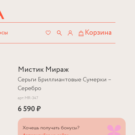
Корзина
осы
Мистик Мираж
Серьги Бриллиантовые Сумерки –
Серебро
арт.
MR-347
6 590 ₽
Хочешь получать бонусы?