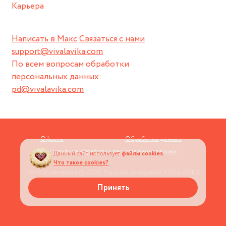
Карьера
Написать в Макс
Связаться с нами
support@vivalavika.com
По всем вопросам обработки
персональных данных:
pd@vivalavika.com
Оферта
Обработка данных
Политика обработки персональных данных
Данный сайт использует
файлы cookies.
Что такое cookies?
Авторские права © 2026
Магазин украшений VIVALAVIKA
Принять