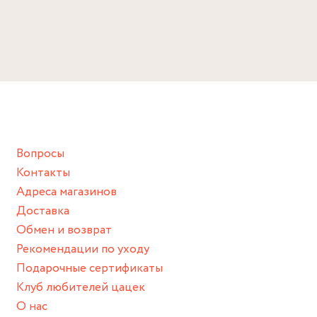
ГИДУ ПО УХОДУ, КОТОРЫЙ ПОМОЖЕТ ПРОДЛИТЬ
Длина: 2.5 см
ЖИЗНЬ ВАШЕМУ ИЗДЕЛИЮ:
Избегайте прямого контакта с водой, парфюмом,
кремом, лосьоном или любым химическим продуктом.
Снимайте ваше украшение перед купанием (и в море, и в
ванной :), баней и любимыми активностями, которые
подразумевают под собой контакт с химическими или
грубыми продуктами (например, гантели или любой
Вопросы
спортивный инвентарь).
Контакты
Храните изделие в сухом месте.
Адреса магазинов
Для надежного хранения мы доставляем все изделия в
Доставка
нашей фирменной коробке или упаковке бренда.
Обмен и возврат
Пожалуйста, используйте эту упаковку для хранения,
Рекомендации по уходу
пока не носите украшение на себе.
Подарочные сертификаты
Клуб любителей цацек
О нас