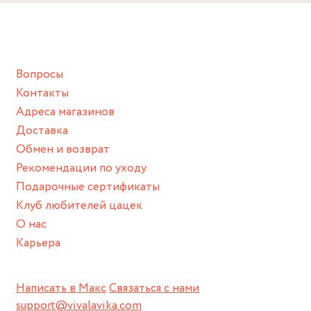
Снимайте ваше украшение перед купанием (и в море, и в
ванной :), баней и любимыми активностями, которые
подразумевают под собой контакт с химическими или
грубыми продуктами (например, гантели или любой
Вопросы
спортивный инвентарь).
Контакты
Храните изделие в сухом месте.
Адреса магазинов
Для надежного хранения мы доставляем все изделия в
Доставка
нашей фирменной коробке или упаковке бренда.
Обмен и возврат
Пожалуйста, используйте эту упаковку для хранения,
Рекомендации по уходу
пока не носите украшение на себе.
Подарочные сертификаты
Клуб любителей цацек
О нас
Карьера
Написать в Макс
Связаться с нами
support@vivalavika.com