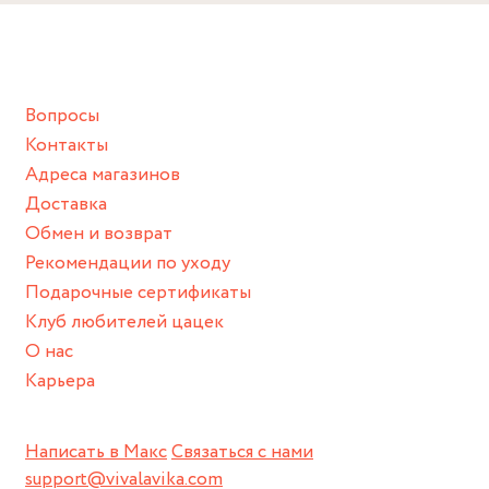
Снимайте ваше украшение перед купанием (и в море, и в
ванной :), баней и любимыми активностями, которые
подразумевают под собой контакт с химическими или
грубыми продуктами (например, гантели или любой
Вопросы
спортивный инвентарь).
Контакты
Храните изделие в сухом месте.
Адреса магазинов
Для надежного хранения мы доставляем все изделия в
Доставка
нашей фирменной коробке или упаковке бренда.
Обмен и возврат
Пожалуйста, используйте эту упаковку для хранения,
Рекомендации по уходу
пока не носите украшение на себе.
Подарочные сертификаты
Клуб любителей цацек
О нас
Карьера
Написать в Макс
Связаться с нами
support@vivalavika.com