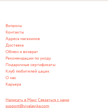
Снимайте ваше украшение перед купанием (и в море, и в
ванной :), баней и любимыми активностями, которые
подразумевают под собой контакт с химическими или
грубыми продуктами (например, гантели или любой
Вопросы
спортивный инвентарь).
Контакты
Храните изделие в сухом месте.
Адреса магазинов
Для надежного хранения мы доставляем все изделия в
Доставка
нашей фирменной коробке или упаковке бренда.
Обмен и возврат
Пожалуйста, используйте эту упаковку для хранения,
Рекомендации по уходу
пока не носите украшение на себе.
Подарочные сертификаты
Клуб любителей цацек
О нас
Карьера
Написать в Макс
Связаться с нами
support@vivalavika.com