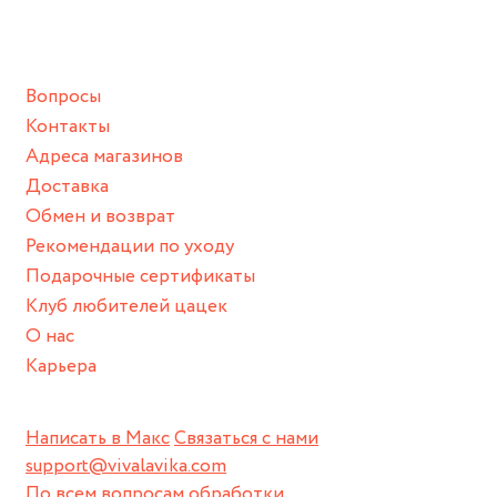
ванной :), баней и любимыми активностями, которые
подразумевают под собой контакт с химическими или
грубыми продуктами (например, гантели или любой
Вопросы
спортивный инвентарь).
Контакты
Храните изделие в сухом месте.
Адреса магазинов
Для надежного хранения мы доставляем все изделия в
Доставка
нашей фирменной коробке или упаковке бренда.
Обмен и возврат
Пожалуйста, используйте эту упаковку для хранения,
Рекомендации по уходу
пока не носите украшение на себе.
Подарочные сертификаты
Клуб любителей цацек
О нас
Карьера
Написать в Макс
Связаться с нами
support@vivalavika.com
По всем вопросам обработки