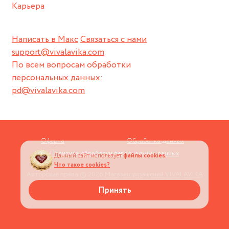
Карьера
Написать в Макс
Связаться с нами
support@vivalavika.com
По всем вопросам обработки
персональных данных:
pd@vivalavika.com
Оферта
Обработка данных
Политика обработки персональных данных
Данный сайт использует
файлы cookies.
Что такое cookies?
Авторские права © 2026
Магазин украшений VIVALAVIKA
Принять