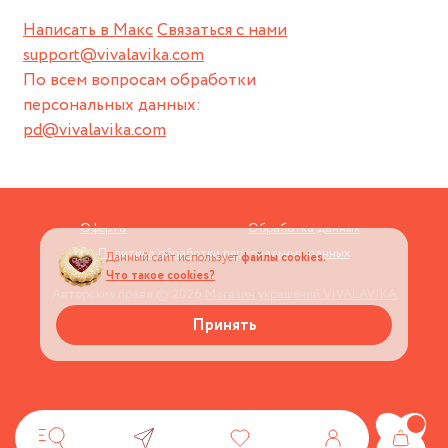
Написать в Макс
Связаться с нами
support@vivalavika.com
По всем вопросам обработки
персональных данных:
pd@vivalavika.com
Оферта
Обработка данных
Политика обработки персональных данных
Данный сайт использует
файлы cookies.
Что такое cookies?
Авторские права © 2026
Магазин украшений VIVALAVIKA
Принять