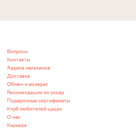
Избегайте прямого контакта с водой, парфюмом,
кремом, лосьоном или любым химическим продуктом.
Снимайте ваше украшение перед купанием (и в море, и в
ванной :), баней и любимыми активностями, которые
подразумевают под собой контакт с химическими или
грубыми продуктами (например, гантели или любой
Вопросы
спортивный инвентарь).
Контакты
Храните изделие в сухом месте.
Адреса магазинов
Для надежного хранения мы доставляем все изделия в
Доставка
нашей фирменной коробке или упаковке бренда.
Обмен и возврат
Пожалуйста, используйте эту упаковку для хранения,
Рекомендации по уходу
пока не носите украшение на себе.
Подарочные сертификаты
Клуб любителей цацек
О нас
Карьера