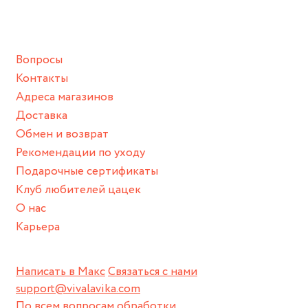
ванной :), баней и любимыми активностями, которые
Диаметр: 14 мм
подразумевают под собой контакт с химическими или
грубыми продуктами (например, гантели или любой
Сердечко: 15 мм
Вопросы
спортивный инвентарь).
Контакты
Храните изделие в сухом месте.
Адреса магазинов
Для надежного хранения мы доставляем все изделия в
Доставка
нашей фирменной коробке или упаковке бренда.
Обмен и возврат
Пожалуйста, используйте эту упаковку для хранения,
Рекомендации по уходу
пока не носите украшение на себе.
Подарочные сертификаты
Клуб любителей цацек
О нас
Карьера
Написать в Макс
Связаться с нами
support@vivalavika.com
По всем вопросам обработки