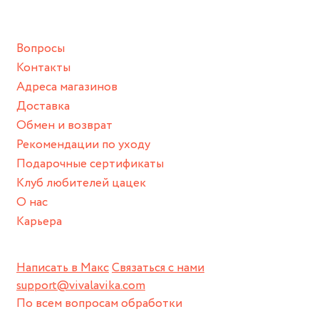
подразумевают под собой контакт с химическими или
грубыми продуктами (например, гантели или любой
Вопросы
спортивный инвентарь).
Контакты
Храните изделие в сухом месте.
Адреса магазинов
Для надежного хранения мы доставляем все изделия в
Доставка
нашей фирменной коробке или упаковке бренда.
Обмен и возврат
Пожалуйста, используйте эту упаковку для хранения,
Рекомендации по уходу
пока не носите украшение на себе.
Подарочные сертификаты
Клуб любителей цацек
О нас
Карьера
Написать в Макс
Связаться с нами
support@vivalavika.com
По всем вопросам обработки