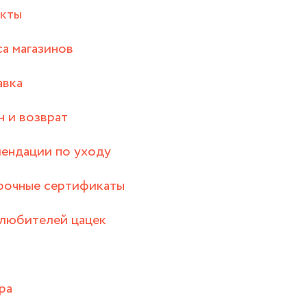
акты
а магазинов
авка
 и возврат
ендации по уходу
рочные сертификаты
любителей цацек
ра