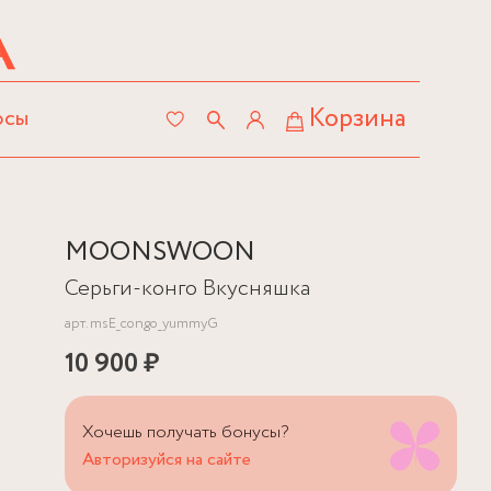
Корзина
осы
MOONSWOON
Серьги-конго Вкусняшка
арт.
msE_congo_yummyG
10 900 ₽
Хочешь получать бонусы?
Авторизуйся на сайте