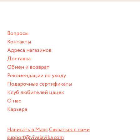
Снимайте ваше украшение перед купанием (и в море, и в
Длина: 4,5 см
ванной :), баней и любимыми активностями, которые
подразумевают под собой контакт с химическими или
грубыми продуктами (например, гантели или любой
Вопросы
спортивный инвентарь).
Контакты
Храните изделие в сухом месте.
Адреса магазинов
Для надежного хранения мы доставляем все изделия в
Доставка
нашей фирменной коробке или упаковке бренда.
Обмен и возврат
Пожалуйста, используйте эту упаковку для хранения,
Рекомендации по уходу
пока не носите украшение на себе.
Подарочные сертификаты
Клуб любителей цацек
О нас
Карьера
Написать в Макс
Связаться с нами
support@vivalavika.com