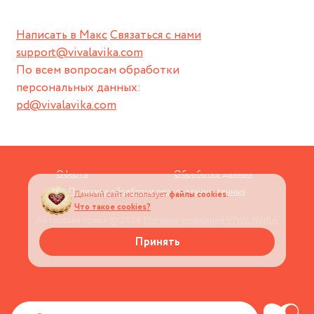
Написать в Макс
Связаться с нами
support@vivalavika.com
По всем вопросам обработки
персональных данных:
pd@vivalavika.com
Оферта
Обработка данных
Политика обработки персональных данных
Данный сайт использует
файлы cookies.
Что такое cookies?
Авторские права © 2026
Магазин украшений VIVALAVIKA
Принять