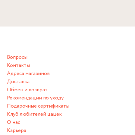
Избегайте прямого контакта с водой, парфюмом,
кремом, лосьоном или любым химическим продуктом.
Снимайте ваше украшение перед купанием (и в море, и в
ванной :), баней и любимыми активностями, которые
подразумевают под собой контакт с химическими или
грубыми продуктами (например, гантели или любой
Вопросы
спортивный инвентарь).
Контакты
Храните изделие в сухом месте.
Адреса магазинов
Для надежного хранения мы доставляем все изделия в
Доставка
нашей фирменной коробке или упаковке бренда.
Обмен и возврат
Пожалуйста, используйте эту упаковку для хранения,
Рекомендации по уходу
пока не носите украшение на себе.
Подарочные сертификаты
Клуб любителей цацек
О нас
Карьера