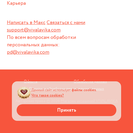
Карьера
Написать в Макс
Связаться с нами
support@vivalavika.com
По всем вопросам обработки
персональных данных:
pd@vivalavika.com
Оферта
Обработка данных
Политика обработки персональных данных
Данный сайт использует
файлы cookies.
Что такое cookies?
Авторские права © 2026
Магазин украшений VIVALAVIKA
Принять