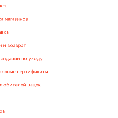
акты
а магазинов
авка
 и возврат
ендации по уходу
рочные сертификаты
любителей цацек
ра