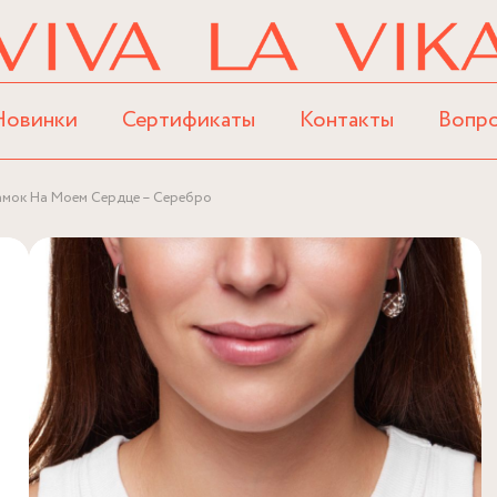
Новинки
Сертификаты
Контакты
Вопр
амок На Моем Сердце – Серебро