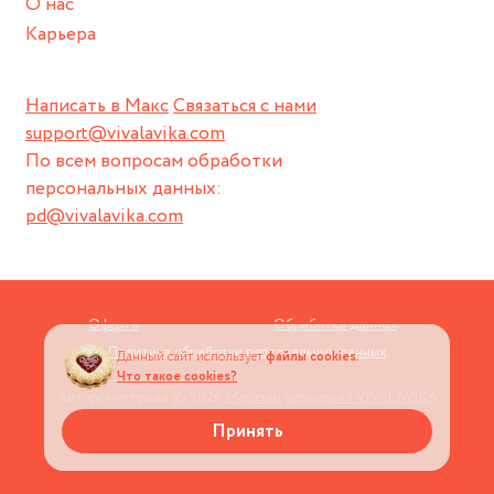
О нас
Карьера
Написать в Макс
Связаться с нами
support@vivalavika.com
По всем вопросам обработки
персональных данных:
pd@vivalavika.com
Оферта
Обработка данных
Политика обработки персональных данных
Данный сайт использует
файлы cookies.
Что такое cookies?
Авторские права © 2026
Магазин украшений VIVALAVIKA
Принять